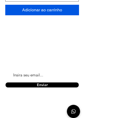
Adicionar ao carrinho
Cadastre-se em nosso site
Obtenha todas as informações mais
recentes sobre eventos, vendas e oferta
Enviar