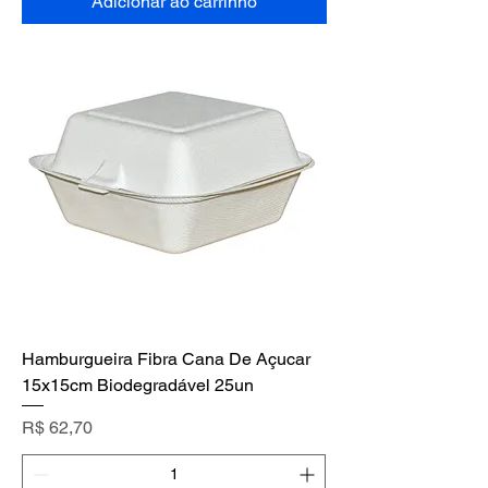
Adicionar ao carrinho
Hamburgueira Fibra Cana De Açucar
15x15cm Biodegradável 25un
Preço
R$ 62,70