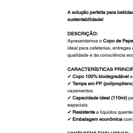
A solução perfeita para bebidas
sustentabilidade!
DESCRIÇÃO:
Apresentamos o
Copo de Pape
ideal para cafeterias, entrega
qualidade e da consciência eco
CARACTERÍSTICAS PRINCIP
✔
Copo 100% biodegradável
e
✔
Tampa em PP (polipropileno
vazamentos
✔
Capacidade ideal (110ml)
pa
especiais
✔
Resistente
a líquidos quentes
✔
Embalagem econômica
com 