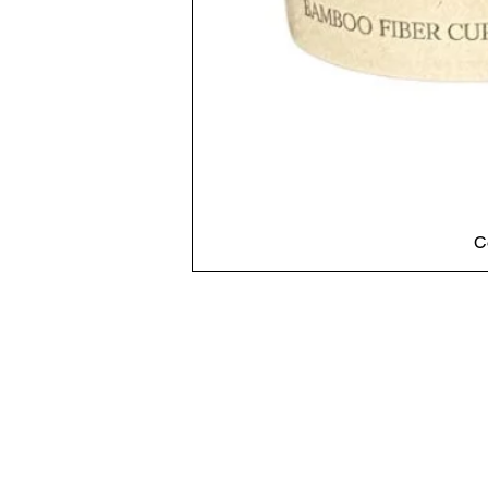
C
Cadastre-se em nosso si
Obtenha todas as informações mais recen