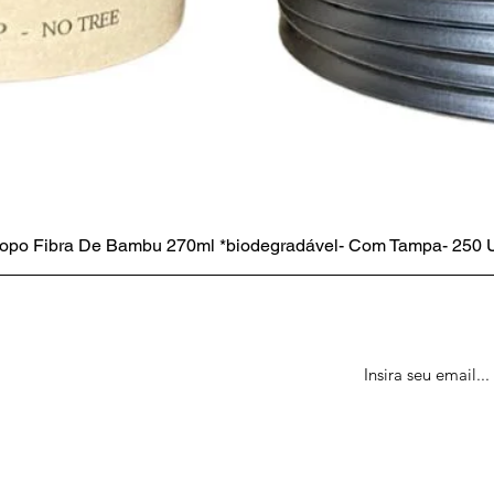
opo Fibra De Bambu 270ml *biodegradável- Com Tampa- 250 
te
tes sobre eventos, vendas e oferta