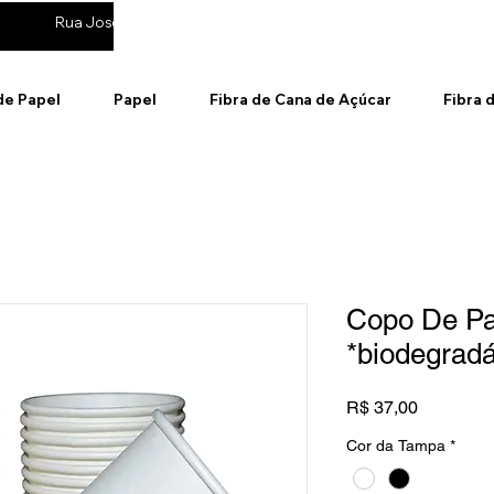
Rua José de Andrade, 895 - Cotia / SP
(11) 99314-6911
de Papel
Papel
Fibra de Cana de Açúcar
Fibra 
Copo De Pa
*biodegradá
Preço
R$ 37,00
Cor da Tampa
*