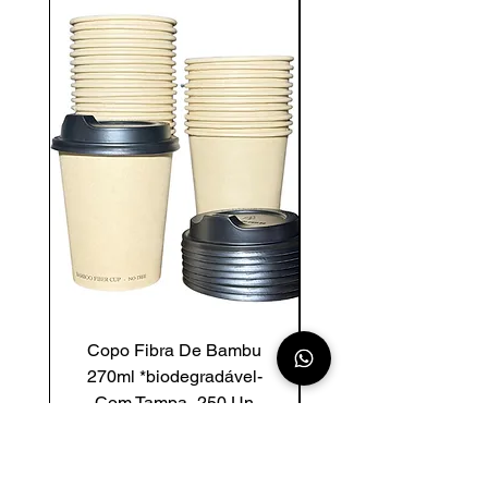
Copo Fibra De Bambu
Copo De Fibra Ba
270ml *biodegradável-
200ml *biodegradáv
Com Tampa- 250 Un
Com Tampa - 250