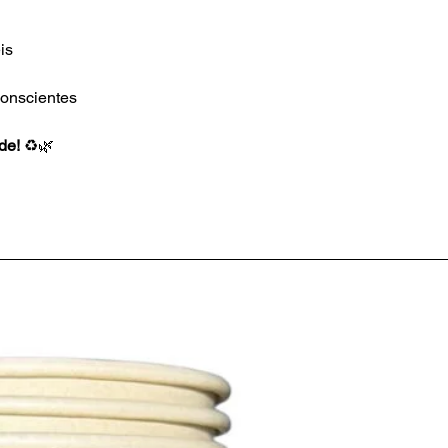
is
onscientes
de!
♻️🌿