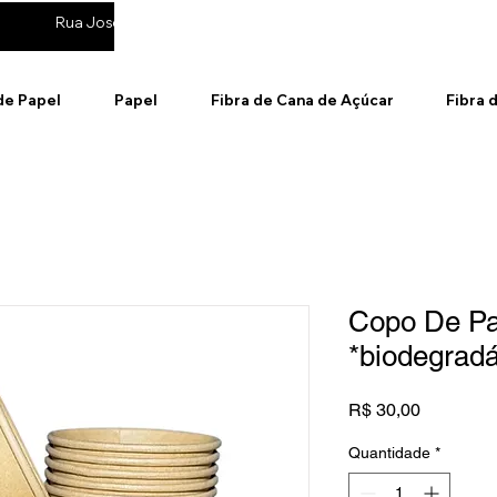
Rua José de Andrade, 895 - Cotia / SP
(11) 99314-6911
de Papel
Papel
Fibra de Cana de Açúcar
Fibra 
Copo De Pa
*biodegradá
Preço
R$ 30,00
Quantidade
*