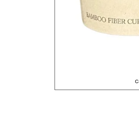
C
Cadastre-se em nosso si
Obtenha todas as informações mais recen