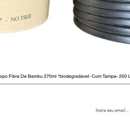
opo Fibra De Bambu 270ml *biodegradável- Com Tampa- 250 
te
tes sobre eventos, vendas e oferta