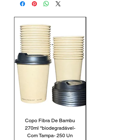
Copo Fibra De Bambu
Copo De Fibra Ba
270ml *biodegradável-
200ml *biodegradáv
Com Tampa- 250 Un
Com Tampa - 250