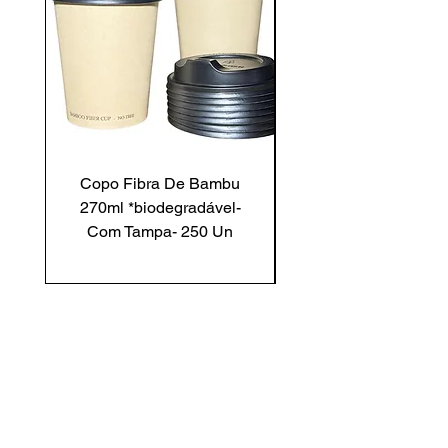
Copo Fibra De Bambu
Copo De Fibra Ba
270ml *biodegradável-
200ml *biodegradáv
Com Tampa- 250 Un
Com Tampa - 250
Cadastre-se em nosso site