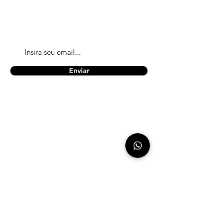
Obtenha todas as informações mais
recentes sobre eventos, vendas e oferta
Enviar
A empresa
Na Packz, acreditamos que cada
pequena ação faz a diferença. Por isso,
nos dedicamos a oferecer embalagens
ecológicas que unem praticidade,
design e responsabilidade ambiental.
ver mais...