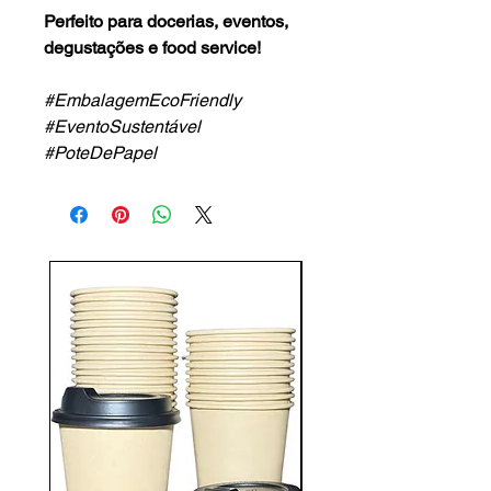
Perfeito para docerias, eventos,
degustações e food service!
#EmbalagemEcoFriendly
#EventoSustentável
#PoteDePapel