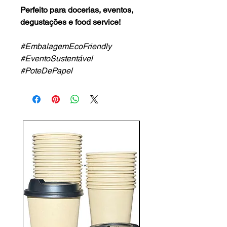
Perfeito para docerias, eventos,
degustações e food service!
#EmbalagemEcoFriendly
#EventoSustentável
#PoteDePapel