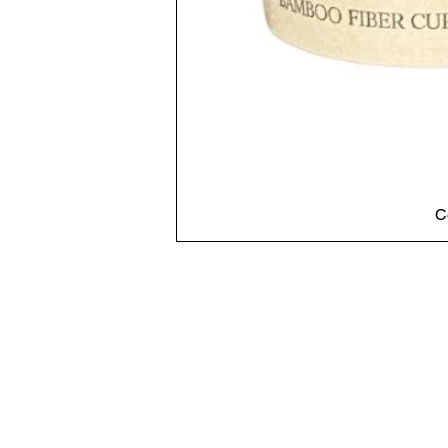
C
Cadastre-se em nosso si
Obtenha todas as informações mais recen