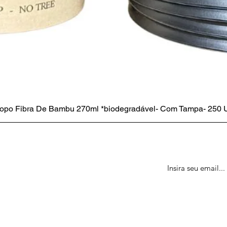
opo Fibra De Bambu 270ml *biodegradável- Com Tampa- 250 
te
tes sobre eventos, vendas e oferta