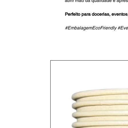
abrir mão da qualidade e apre
Perfeito para docerias, eventos
#EmbalagemEcoFriendly #Eve