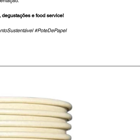
sentação.
, degustações e food service!
ntoSustentável #PoteDePapel