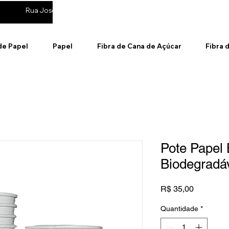
Rua José de Andrade, 895 - Cotia / SP
(11) 99314-6911
de Papel
Papel
Fibra de Cana de Açúcar
Fibra 
Pote Papel
Biodegradáv
Preço
R$ 35,00
Quantidade
*