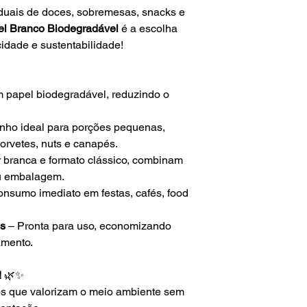
viduais de doces, sobremesas, snacks e
el Branco Biodegradável
é a escolha
cidade e sustentabilidade!
m papel biodegradável, reduzindo o
ho ideal para porções pequenas,
orvetes, nuts e canapés.
 branca e formato clássico, combinam
ou embalagem.
consumo imediato em festas, cafés, food
s
– Pronta para uso, economizando
amento.
!
🌿✨
s que valorizam o meio ambiente sem