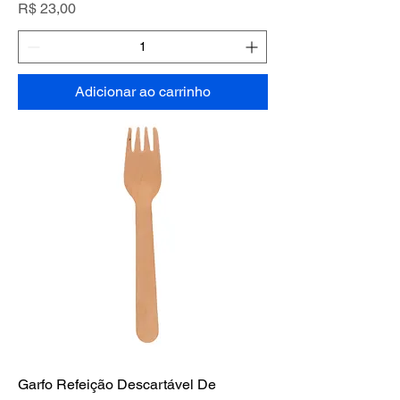
Preço
R$ 23,00
Adicionar ao carrinho
Garfo Refeição Descartável De