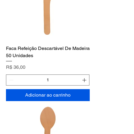
Faca Refeição Descartável De Madeira
50 Unidades
Preço
R$ 36,00
Adicionar ao carrinho