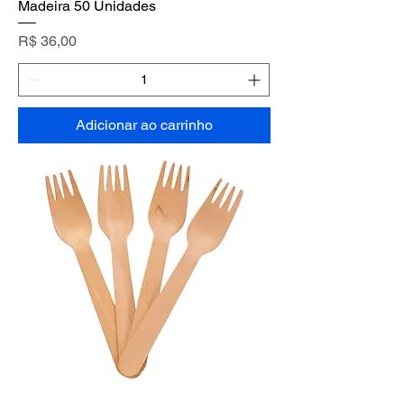
Madeira 50 Unidades
Preço
R$ 36,00
Adicionar ao carrinho