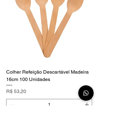
Colher Refeição Descartável Madeira
16cm 100 Unidades
Preço
R$ 53,20
Adicionar ao carrinho