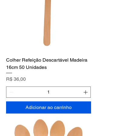
Colher Refeição Descartável Madeira
16cm 50 Unidades
Preço
R$ 36,00
Adicionar ao carrinho