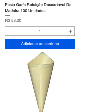
Festa Garfo Refeição Descartável De
Madeira 100 Unidades
Preço
R$ 53,20
Adicionar ao carrinho