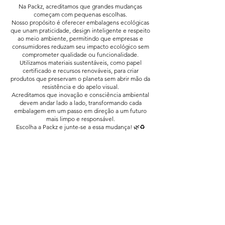
Na Packz, acreditamos que grandes mudanças
começam com pequenas escolhas.
Nosso propósito é oferecer embalagens ecológicas
que unam praticidade, design inteligente e respeito
ao meio ambiente, permitindo que empresas e
consumidores reduzam seu impacto ecológico sem
comprometer qualidade ou funcionalidade.
Utilizamos materiais sustentáveis, como papel
certificado e recursos renováveis, para criar
produtos que preservam o planeta sem abrir mão da
resistência e do apelo visual.
Acreditamos que inovação e consciência ambiental
devem andar lado a lado, transformando cada
embalagem em um passo em direção a um futuro
mais limpo e responsável.
Escolha a Packz e junte-se a essa mudança! 🌿♻️
Cadastre-se em nosso site
Obtenha todas as informações mais
recentes sobre eventos, vendas e oferta