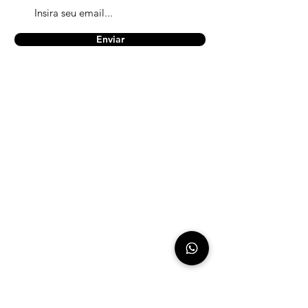
Enviar
A empresa
Na Packz, acreditamos que cada
pequena ação faz a diferença. Por isso,
nos dedicamos a oferecer embalagens
ecológicas que unem praticidade,
design e responsabilidade ambiental.
ver mais...
Rua José de Andrade, 895, Cotia / SP
Informações de Contato