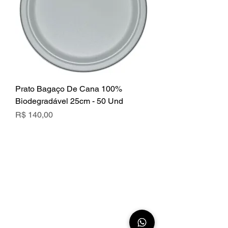
Prato Bagaço De Cana 100%
Biodegradável 25cm - 50 Und
Preço
R$ 140,00
Cadastre-se em nosso site
Obtenha todas as informações mais
recentes sobre eventos, vendas e oferta